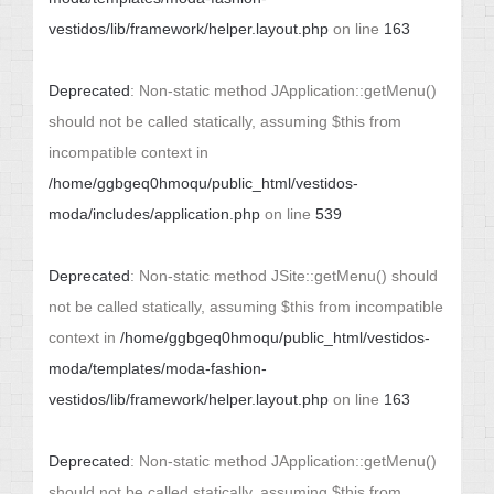
vestidos/lib/framework/helper.layout.php
on line
163
Deprecated
: Non-static method JApplication::getMenu()
should not be called statically, assuming $this from
incompatible context in
/home/ggbgeq0hmoqu/public_html/vestidos-
moda/includes/application.php
on line
539
Deprecated
: Non-static method JSite::getMenu() should
not be called statically, assuming $this from incompatible
context in
/home/ggbgeq0hmoqu/public_html/vestidos-
moda/templates/moda-fashion-
vestidos/lib/framework/helper.layout.php
on line
163
Deprecated
: Non-static method JApplication::getMenu()
should not be called statically, assuming $this from