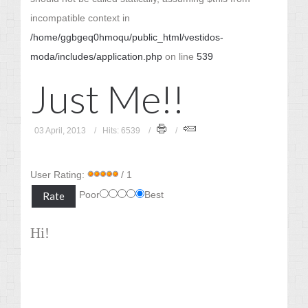
incompatible context in
/home/ggbgeq0hmoqu/public_html/vestidos-
moda/includes/application.php
on line
539
Just Me!!
03 April, 2013
Hits: 6539
User Rating:
/ 1
Poor
Best
Hi!