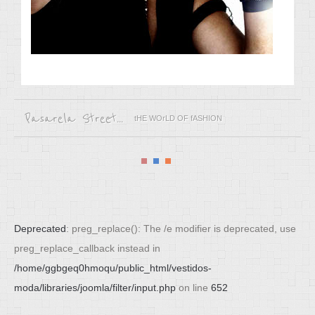
Pasarela Street...
tHE WOrLD OF fASHION
Deprecated
: preg_replace(): The /e modifier is deprecated, use
preg_replace_callback instead in
/home/ggbgeq0hmoqu/public_html/vestidos-
moda/libraries/joomla/filter/input.php
on line
652