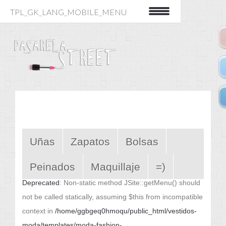
TPL_GK_LANG_MOBILE_MENU
Uñas
Zapatos
Bolsas
Peinados
Maquillaje
=)
Deprecated
: Non-static method JSite::getMenu() should
not be called statically, assuming $this from incompatible
context in
/home/ggbgeq0hmoqu/public_html/vestidos-
moda/templates/moda-fashion-