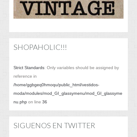
SHOPAHOLIC!!!
Strict Standards
: Only variables should be assigned by
reference in
/home/ggbgeq0hmoqu/public_html/vestidos-
moda/modules/mod_GI_glassymenu/mod_GI_glassyme
nu.php
on line
36
SIGUENOS EN TWITTER