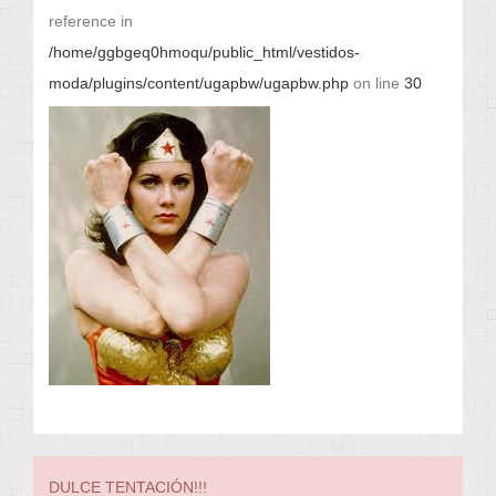
reference in
/home/ggbgeq0hmoqu/public_html/vestidos-
moda/plugins/content/ugapbw/ugapbw.php
on line
30
DULCE TENTACIÓN!!!