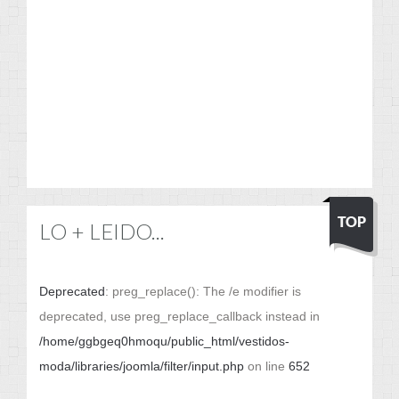
LO + LEIDO...
Deprecated
: preg_replace(): The /e modifier is
deprecated, use preg_replace_callback instead in
/home/ggbgeq0hmoqu/public_html/vestidos-
moda/libraries/joomla/filter/input.php
on line
652