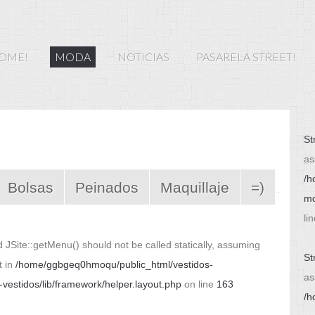
HOME!
MODA
NOTICIAS
PASARELA STREET!
MODA PRIMAVERA -
Moda en Mèxico
VERANO
Moda en Estados
MODA OTOÑO -
Unidos
St
INVIERNO
as
Moda en el Sur,Centro
/h
y Norte de Amèrica
Bolsas
Peinados
Maquillaje
=)
mo
Moda en Europa
li
Moda en Asia
 JSite::getMenu() should not be called statically, assuming
St
t in
/home/ggbgeq0hmoqu/public_html/vestidos-
as
estidos/lib/framework/helper.layout.php
on line
163
/h