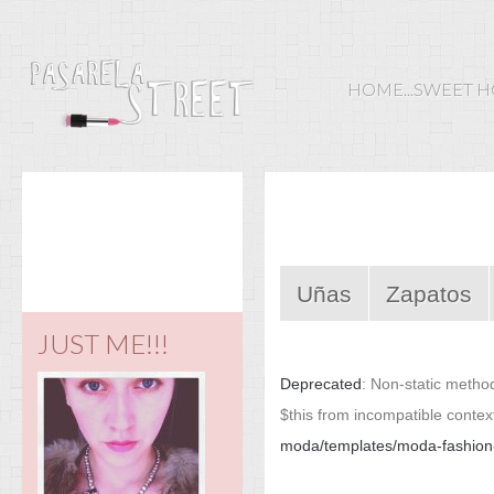
HOME...SWEET 
Uñas
Zapatos
JUST ME!!!
Deprecated
: Non-static method
$this from incompatible contex
moda/templates/moda-fashion-v