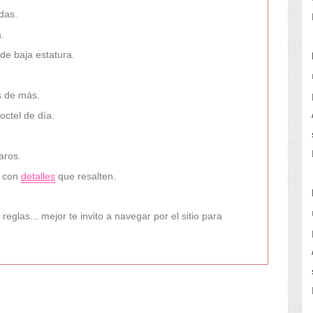
das.
.
de baja estatura.
os de más.
octel de día.
aros.
e con
detalles
que resalten.
eglas... mejor te invito a navegar por el sitio para