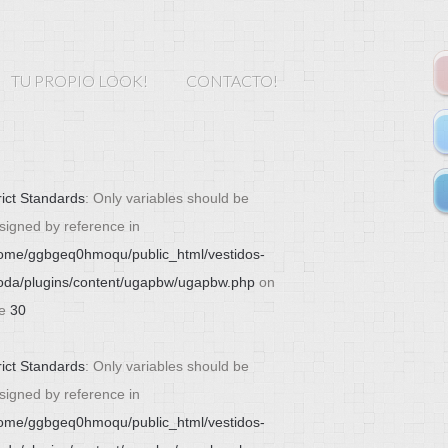
TU PROPIO LOOK!
CONTACTO!
rict Standards
: Only variables should be
signed by reference in
ome/ggbgeq0hmoqu/public_html/vestidos-
da/plugins/content/ugapbw/ugapbw.php
on
ne
30
rict Standards
: Only variables should be
signed by reference in
ome/ggbgeq0hmoqu/public_html/vestidos-