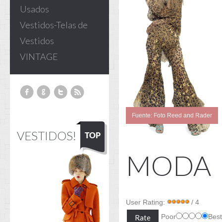
Usados
Vestidos-Telas de
Vestidos
VINTAGE
Fuente: Foto Reed and Rader
VESTIDOS!
MODA
User Rating:
/ 4
Poor
Bes