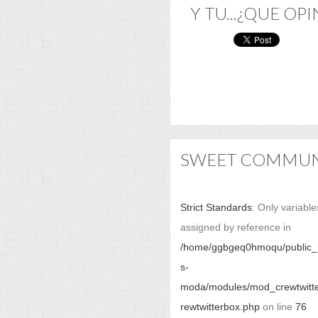
Y TU...¿QUE OPI
SWEET COMMUN
Strict Standards
: Only variabl
assigned by reference in
/home/ggbgeq0hmoqu/public_h
s-
moda/modules/mod_crewtwitt
rewtwitterbox.php
on line
76