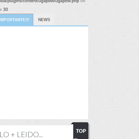
da/plugins/content/ugapbw/ugapbw.php
on
ne
30
IMPORTANTE!!!
NEWS
LO + LEIDO...