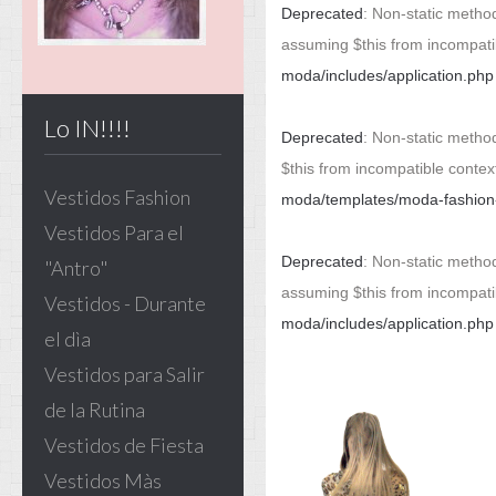
Deprecated
: Non-static method
assuming $this from incompati
moda/includes/application.php
Lo IN!!!!
Deprecated
: Non-static method
$this from incompatible contex
Vestidos Fashion
moda/templates/moda-fashion-v
Vestidos Para el
Deprecated
: Non-static method
"Antro"
assuming $this from incompati
Vestidos - Durante
moda/includes/application.php
el dìa
Vestidos para Salir
de la Rutina
Vestidos de Fiesta
Vestidos Màs