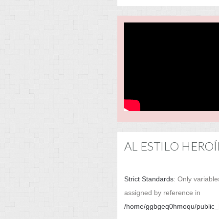
AL ESTILO HEROÍN
Strict Standards
: Only variabl
assigned by reference in
/home/ggbgeq0hmoqu/public_h