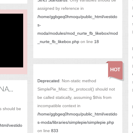
Strict Standards
: Only variables should be
assigned by reference in
/home/ggbgeq0hmoqu/public_html/vestido
s-
moda/modules/mod_nurte_fb_likebox/mod
_nurte_fb_likebox.php
on line
18
Deprecated
: Non-static method
A...
SimplePie_Misc::fix_protocol() should not
be called statically, assuming $this from
incompatible context in
es should be
/home/ggbgeq0hmoqu/public_html/vestido
s-moda/libraries/simplepie/simplepie.php
tml/vestido
on line
833