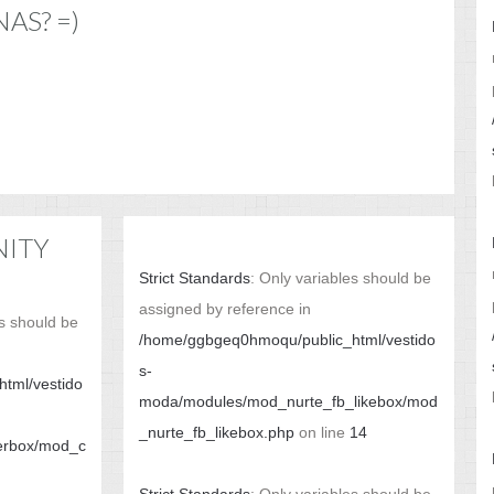
NAS? =)
ITY
Strict Standards
: Only variables should be
assigned by reference in
es should be
/home/ggbgeq0hmoqu/public_html/vestido
s-
tml/vestido
moda/modules/mod_nurte_fb_likebox/mod
_nurte_fb_likebox.php
on line
14
erbox/mod_c