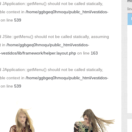
mo
 JApplication::getMenu() should not be called statically,
li
ble context in
/home/ggbgeq0hmoqu/public_html/vestidos-
on line
539
 JSite::getMenu() should not be called statically, assuming
t in
/home/ggbgeq0hmoqu/public_html/vestidos-
estidos/lib/framework/helper.layout.php
on line
163
 JApplication::getMenu() should not be called statically,
ble context in
/home/ggbgeq0hmoqu/public_html/vestidos-
on line
539