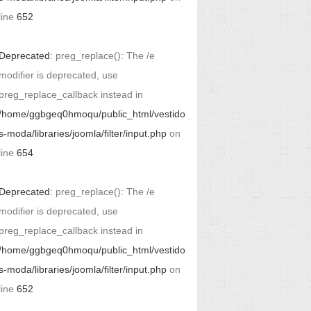
line
652
Deprecated
: preg_replace(): The /e
modifier is deprecated, use
preg_replace_callback instead in
/home/ggbgeq0hmoqu/public_html/vestido
s-moda/libraries/joomla/filter/input.php
on
line
654
Deprecated
: preg_replace(): The /e
modifier is deprecated, use
preg_replace_callback instead in
/home/ggbgeq0hmoqu/public_html/vestido
s-moda/libraries/joomla/filter/input.php
on
line
652