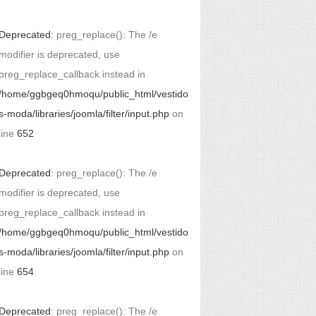
Deprecated
: preg_replace(): The /e
modifier is deprecated, use
preg_replace_callback instead in
/home/ggbgeq0hmoqu/public_html/vestido
s-moda/libraries/joomla/filter/input.php
on
line
652
Deprecated
: preg_replace(): The /e
modifier is deprecated, use
preg_replace_callback instead in
/home/ggbgeq0hmoqu/public_html/vestido
s-moda/libraries/joomla/filter/input.php
on
line
654
Deprecated
: preg_replace(): The /e