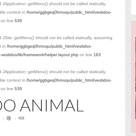
 JApplication::getMenu() should not be called statically,
ble context in
/home/ggbgeq0hmoqu/public_html/vestidos-
on line
539
 JSite::getMenu() should not be called statically, assuming
t in
/home/ggbgeq0hmoqu/public_html/vestidos-
estidos/lib/framework/helper.layout.php
on line
163
 JApplication::getMenu() should not be called statically,
ble context in
/home/ggbgeq0hmoqu/public_html/vestidos-
on line
539
DO ANIMAL