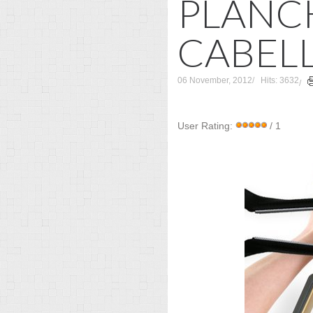
PLANC
CABEL
06 November, 2012
Hits: 3632
User Rating:
/ 1