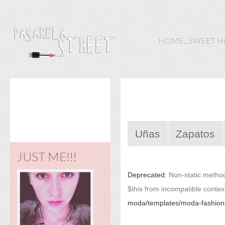
HOME...SWEET 
Uñas
Zapatos
JUST ME!!!
Deprecated
: Non-static method
$this from incompatible contex
moda/templates/moda-fashion-v