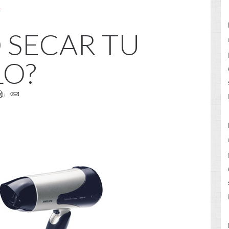
L
 SECAR TU
LO?