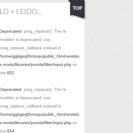
LO + LEIDO...
Deprecated
: preg_replace(): The /e
modifier is deprecated, use
preg_replace_callback instead in
/home/ggbgeq0hmoqu/public_html/vestido
s-moda/libraries/joomla/filter/input.php
on
line
652
Deprecated
: preg_replace(): The /e
modifier is deprecated, use
preg_replace_callback instead in
/home/ggbgeq0hmoqu/public_html/vestido
s-moda/libraries/joomla/filter/input.php
on
line
654