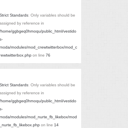
Strict Standards
: Only variables should be
assigned by reference in
/home/ggbgeq0hmoqu/public_html/vestido
s-
moda/modules/mod_crewtwitterbox/mod_c
rewtwitterbox.php
on line
76
Strict Standards
: Only variables should be
assigned by reference in
/home/ggbgeq0hmoqu/public_html/vestido
s-
moda/modules/mod_nurte_fb_likebox/mod
_nurte_fb_likebox.php
on line
14