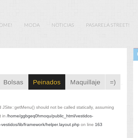
HOME!
MODA
NOTICIAS
PASARELA STREET!
MODA PRIMAVERA -
Moda en Mèxico
VERANO
Moda en Estados
MODA OTOÑO -
Unidos
INVIERNO
Moda en el Sur,Centro
y Norte de Amèrica
Bolsas
Peinados
Maquillaje
=)
Moda en Europa
Moda en Asia
 JSite::getMenu() should not be called statically, assuming
t in
/home/ggbgeq0hmoqu/public_html/vestidos-
estidos/lib/framework/helper.layout.php
on line
163