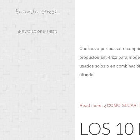
Pasarela Street...
tHE WOrLD OF fASHION
Comienza por buscar shampoo f
productos anti-frizz para mode
usados solos o en combinación
alisado.
Read more: ¿COMO SECAR 
LOS 10