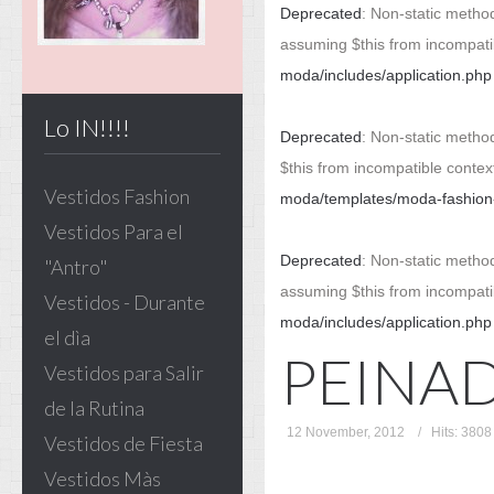
Deprecated
: Non-static method
assuming $this from incompati
moda/includes/application.php
Lo IN!!!!
Deprecated
: Non-static method
$this from incompatible contex
Vestidos Fashion
moda/templates/moda-fashion-v
Vestidos Para el
Deprecated
: Non-static method
"Antro"
assuming $this from incompati
Vestidos - Durante
moda/includes/application.php
el dìa
PEINA
Vestidos para Salir
de la Rutina
12 November, 2012
Hits: 3808
Vestidos de Fiesta
Vestidos Màs