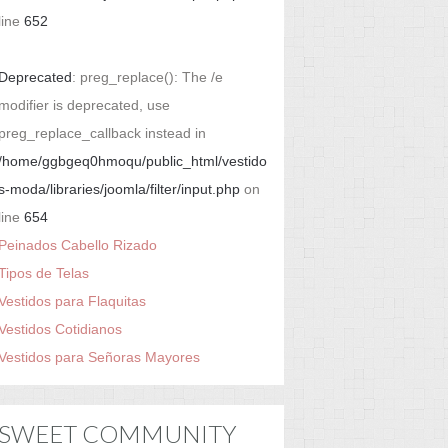
line
652
Deprecated
: preg_replace(): The /e
modifier is deprecated, use
preg_replace_callback instead in
/home/ggbgeq0hmoqu/public_html/vestido
s-moda/libraries/joomla/filter/input.php
on
line
654
Peinados Cabello Rizado
Tipos de Telas
Vestidos para Flaquitas
Vestidos Cotidianos
Vestidos para Señoras Mayores
SWEET COMMUNITY