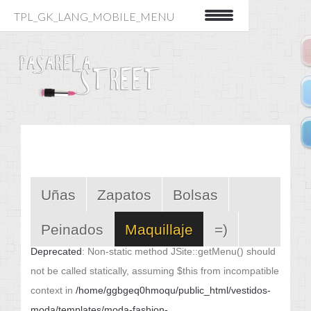
TPL_GK_LANG_MOBILE_MENU
Uñas
Zapatos
Bolsas
Peinados
Maquillaje
=)
Deprecated
: Non-static method JSite::getMenu() should
not be called statically, assuming $this from incompatible
context in
/home/ggbgeq0hmoqu/public_html/vestidos-
moda/templates/moda-fashion-