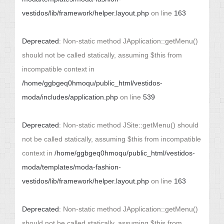
vestidos/lib/framework/helper.layout.php
on line
163
Deprecated
: Non-static method JApplication::getMenu()
should not be called statically, assuming $this from
incompatible context in
/home/ggbgeq0hmoqu/public_html/vestidos-
moda/includes/application.php
on line
539
Deprecated
: Non-static method JSite::getMenu() should
not be called statically, assuming $this from incompatible
context in
/home/ggbgeq0hmoqu/public_html/vestidos-
moda/templates/moda-fashion-
vestidos/lib/framework/helper.layout.php
on line
163
Deprecated
: Non-static method JApplication::getMenu()
should not be called statically, assuming $this from