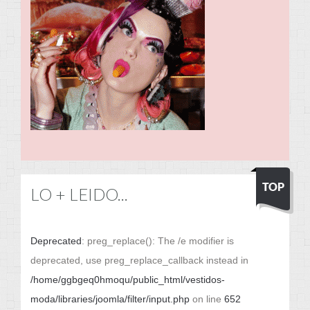
LO + LEIDO...
Deprecated
: preg_replace(): The /e modifier is
deprecated, use preg_replace_callback instead in
/home/ggbgeq0hmoqu/public_html/vestidos-
moda/libraries/joomla/filter/input.php
on line
652