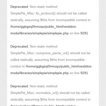
Deprecated
: Non-static method
SimplePie_Misc::fix_protocol() should not be called
statically, assuming $this from incompatible context in
/home/ggbgeq0hmoqu/public_html/vestidos-
moda/libraries/simplepie/simplepie.php
on line
9291
Deprecated
: Non-static method
SimplePie_Misc::compress_parse_url() should not be
called statically, assuming $this from incompatible
context in
/home/ggbgeq0hmoqu/public_html/vestidos-
moda/libraries/simplepie/simplepie.php
on line
9291
Deprecated
: Non-static method
SimplePie_Misc::normalize_url() should not be called
statically, assuming $this from incompatible context in