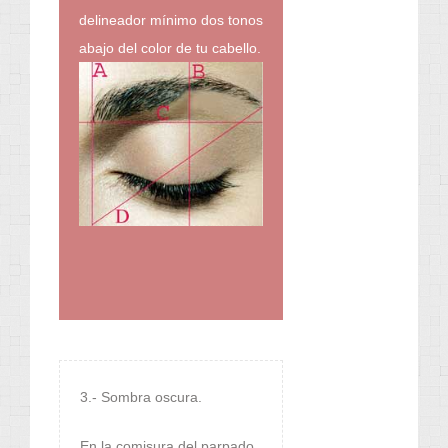
delineador mínimo dos tonos
abajo del color de tu cabello.
3.- Sombra oscura.
En la comisura del parpado