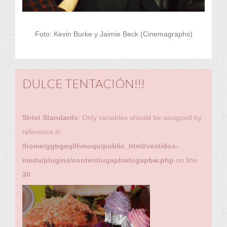
Foto:
Kevin Burke y Jaimie Beck (Cinemagraphs)
DULCE TENTACIÓN!!!
Strict Standards
: Only variables should be assigned by
reference in
/home/ggbgeq0hmoqu/public_html/vestidos-
moda/plugins/content/ugapbw/ugapbw.php
on line
30