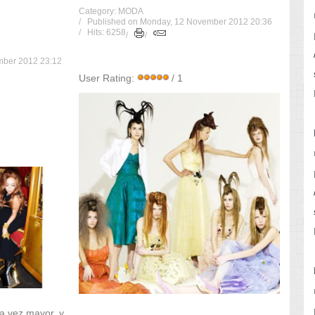
Category: MODA
Published on Monday, 12 November 2012 20:36
Hits: 6258
mber 2012 23:12
User Rating:
/ 1
a vez mayor, y