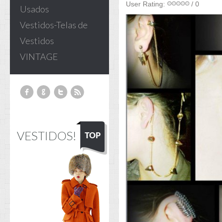
User Rating:
/ 0
Usados
Vestidos-Telas de
Vestidos
VINTAGE
VESTIDOS!