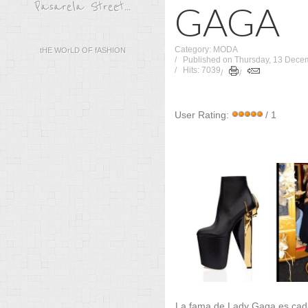
GAGA
Pasarela Street...
Category: MODA
tHE WOrLD OF fASHION
Published on Thursday, 13 Dece
Hits: 7039
User Rating:
/ 1
La fama de Lady Gaga es cad