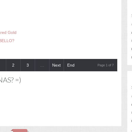
red Gold
BELLO?
2
3
…
Next
End
Page 1 of 7
NAS? =)