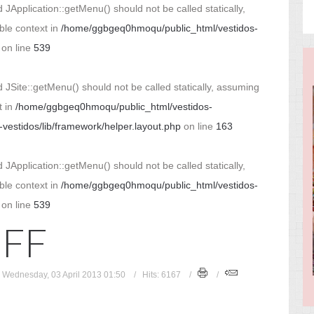
 JApplication::getMenu() should not be called statically,
ble context in
/home/ggbgeq0hmoqu/public_html/vestidos-
on line
539
 JSite::getMenu() should not be called statically, assuming
t in
/home/ggbgeq0hmoqu/public_html/vestidos-
estidos/lib/framework/helper.layout.php
on line
163
 JApplication::getMenu() should not be called statically,
ble context in
/home/ggbgeq0hmoqu/public_html/vestidos-
on line
539
UFF
 Wednesday, 03 April 2013 01:50
Hits: 6167