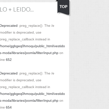
LO + LEIDO...
Deprecated
: preg_replace(): The /e
modifier is deprecated, use
preg_replace_callback instead in
/home/ggbgeq0hmoqu/public_html/vestido
s-moda/libraries/joomla/filter/input.php
on
line
652
Deprecated
: preg_replace(): The /e
modifier is deprecated, use
preg_replace_callback instead in
/home/ggbgeq0hmoqu/public_html/vestido
s-moda/libraries/joomla/filter/input.php
on
line
654