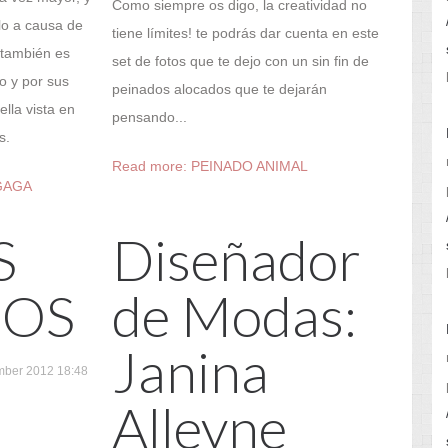
Como siempre os digo, la creatividad no
lo a causa de
tiene límites! te podrás dar cuenta en este
 también es
set de fotos que te dejo con un sin fin de
o y por sus
peinados alocados que te dejarán
lla vista en
pensando...
s.
Read more: PEINADO ANIMAL
GAGA
S
Diseñador
COS
de Modas:
Janina
mber 2012 18:48
Alleyne