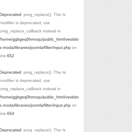
Deprecated
: preg_replace(): The /e
modifier is deprecated, use
preg_replace_callback instead in
/home/ggbgeq0hmoqu/public_html/vestido
s-moda/libraries/joomla/filter/input.php
on
line
652
Deprecated
: preg_replace(): The /e
modifier is deprecated, use
preg_replace_callback instead in
/home/ggbgeq0hmoqu/public_html/vestido
s-moda/libraries/joomla/filter/input.php
on
line
654
Deprecated
: preg_replace(): The /e