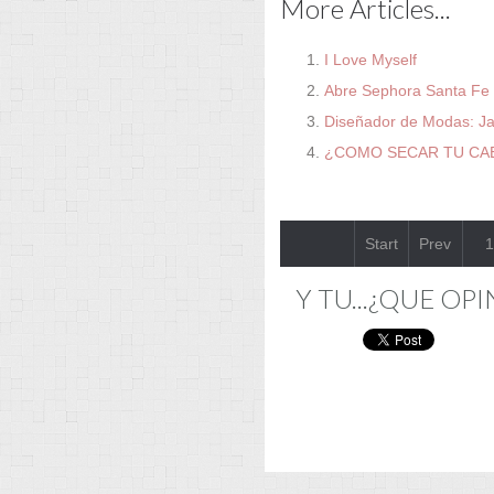
More Articles...
I Love Myself
Abre Sephora Santa Fe
Diseñador de Modas: Ja
¿COMO SECAR TU CA
Start
Prev
1
Y TU...¿QUE OPI