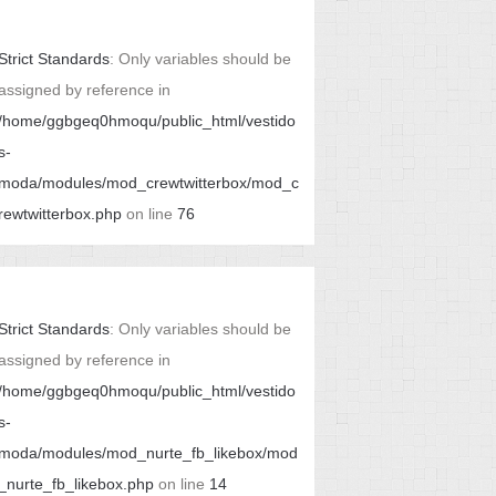
Strict Standards
: Only variables should be
assigned by reference in
/home/ggbgeq0hmoqu/public_html/vestido
s-
moda/modules/mod_crewtwitterbox/mod_c
rewtwitterbox.php
on line
76
Strict Standards
: Only variables should be
assigned by reference in
/home/ggbgeq0hmoqu/public_html/vestido
s-
moda/modules/mod_nurte_fb_likebox/mod
_nurte_fb_likebox.php
on line
14