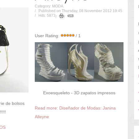
Category: MODA
Published on Thursday, 08 November 2012 19:45
Hits: 5873
User Rating:
/ 1
Exoesqueleto - 3D zapatos impresos
rie de bolsos
Read more: Diseñador de Modas: Janina
!!!!
Alleyne
COS