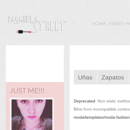
HOME...SWEET 
Uñas
Zapatos
JUST ME!!!
Deprecated
: Non-static method
$this from incompatible contex
moda/templates/moda-fashion-v