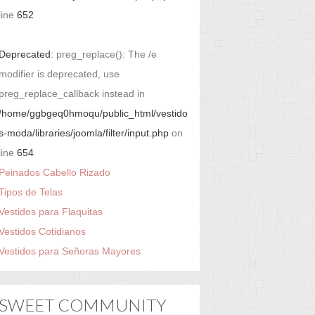
line
652
Deprecated
: preg_replace(): The /e
modifier is deprecated, use
preg_replace_callback instead in
/home/ggbgeq0hmoqu/public_html/vestido
s-moda/libraries/joomla/filter/input.php
on
line
654
Peinados Cabello Rizado
Tipos de Telas
Vestidos para Flaquitas
Vestidos Cotidianos
Vestidos para Señoras Mayores
SWEET COMMUNITY