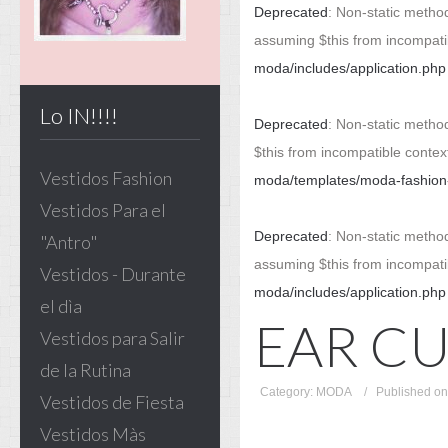
Deprecated
: Non-static method
assuming $this from incompati
moda/includes/application.php
Lo IN!!!!
Deprecated
: Non-static method
$this from incompatible contex
Vestidos Fashion
moda/templates/moda-fashion-v
Vestidos Para el
Deprecated
: Non-static method
"Antro"
assuming $this from incompati
Vestidos - Durante
moda/includes/application.php
el dìa
EAR C
Vestidos para Salir
de la Rutina
Category: MODA
Published on
Vestidos de Fiesta
Vestidos Màs