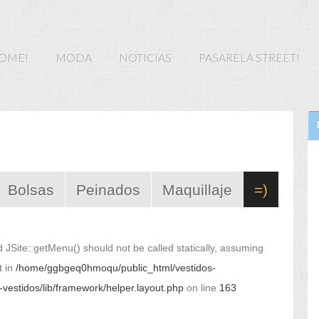
HOME!
MODA
NOTICIAS
PASARELA STREET!
MODA PRIMAVERA -
Moda en Mèxico
VERANO
Moda en Estados
MODA OTOÑO -
Unidos
INVIERNO
Moda en el Sur,Centro
y Norte de Amèrica
Bolsas
Peinados
Maquillaje
=)
Moda en Europa
Moda en Asia
 JSite::getMenu() should not be called statically, assuming
t in
/home/ggbgeq0hmoqu/public_html/vestidos-
estidos/lib/framework/helper.layout.php
on line
163